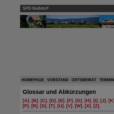
SPD Nußdorf
HOMEPAGE
VORSTAND
ORTSBEIRAT
TERMI
Glossar und Abkürzungen
[A]
.
[B]
.
[C]
.
[D]
.
[E]
.
[F]
.
[G]
.
[H]
.
[I]
.
[J]
.
[K
[P]
.
[R]
.
[S]
.
[T]
.
[U]
.
[V]
.
[W]
.
[X]
.
[Z]
.