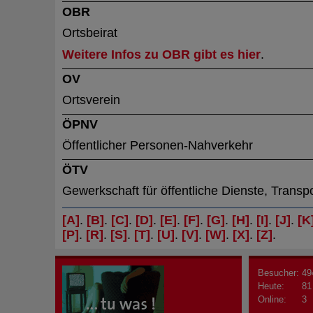
OBR
Ortsbeirat
Weitere Infos zu OBR gibt es hier
.
OV
Ortsverein
ÖPNV
Öffentlicher Personen-Nahverkehr
ÖTV
Gewerkschaft für öffentliche Dienste, Transp
[A]
.
[B]
.
[C]
.
[D]
.
[E]
.
[F]
.
[G]
.
[H]
.
[I]
.
[J]
.
[K
[P]
.
[R]
.
[S]
.
[T]
.
[U]
.
[V]
.
[W]
.
[X]
.
[Z]
.
Besucher:
49
Heute:
81
Online:
3