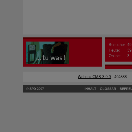
Besucher:
49
Heute:
39
Online:
3
WebsoziCMS 3.9.9
- 494588 -
© SPD 2007
INHALT
GLOSSAR
BEFREU